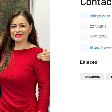
Contác
cide@una.cr
2277-3813
2277-3736
https://www.
Enlaces
FACEBOOK